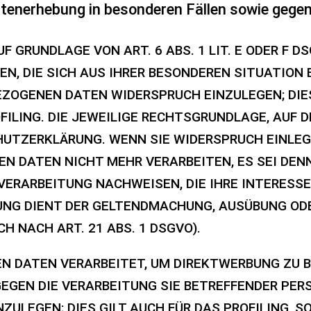
tenerhebung in besonderen Fällen sowie gegen
 GRUNDLAGE VON ART. 6 ABS. 1 LIT. E ODER F DS
EN, DIE SICH AUS IHRER BESONDEREN SITUATION 
ZOGENEN DATEN WIDERSPRUCH EINZULEGEN; DIES 
LING. DIE JEWEILIGE RECHTSGRUNDLAGE, AUF D
UTZERKLÄRUNG. WENN SIE WIDERSPRUCH EINLEG
 DATEN NICHT MEHR VERARBEITEN, ES SEI DEN
VERARBEITUNG NACHWEISEN, DIE IHRE INTERESSE
UNG DIENT DER GELTENDMACHUNG, AUSÜBUNG OD
 NACH ART. 21 ABS. 1 DSGVO).
 DATEN VERARBEITET, UM DIREKTWERBUNG ZU BE
GEGEN DIE VERARBEITUNG SIE BETREFFENDER P
ULEGEN; DIES GILT AUCH FÜR DAS PROFILING, S